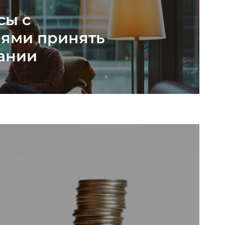
сы с
нями принять
вании