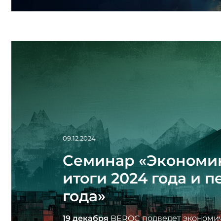
09.12.2024
Cеминар «Экономик
итоги 2024 года и 
года»
19 декабря
BEROC подведет экономич