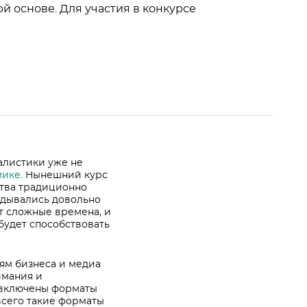
 основе. Для участия в конкурсе
алистики уже не
мике
. Нынешний курс
ства традиционно
адывались довольно
т сложные времена, и
будет способствовать
ям бизнеса и медиа
имания и
 включены форматы
всего такие форматы