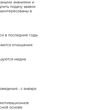
разными знаниями и
лить подачу заявок
 заинтересованы в
си в последние годы
ываются отношения
ьзуются медиа
оведения - с января
я мотивационное
сной основе.