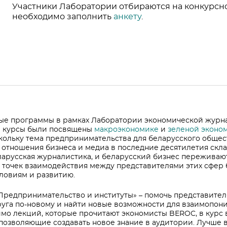
Участники Лаборатории отбираются на конкурсной
необходимо заполнить
анкету
.
ые программы в рамках Лаборатории экономической журн
е курсы были посвящены
макроэкономике
и
зеленой эконо
скольку тема предпринимательства для беларусского обще
а отношения бизнеса и медиа в последние десятилетия скл
ларусская журналистика, и беларусский бизнес переживаю
к точек взаимодействия между представителями этих сфер 
словиям и развитию.
Предпринимательство и институты» – помочь представител
руга по-новому и найти новые возможности для взаимопон
имо лекций, которые прочитают экономисты BEROC, в курс
позволяющие создавать новое знание в аудитории. Лучше 