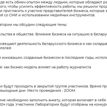
 где есть обмен опытом между людьми, которые обладают 
ого, чтобы усилить эффективность работы, мы решили прод
а и пригласить к участию представителей бизнеса, которые
й со СМИ и использовании медийных инструментов.
ратории мы обсудим следующие темы:
льства в обществе. Влияние бизнеса на ситуацию в Белару
освещают деятельность беларусского бизнеса и как склад
ателей
и инновации, созданные бизнесом в последние годы, испол
е: как бизнес-модель влияет на работу журналиста
и будут проходить в закрытой группе участников. Время пр
в выходные дни. Место проведения - ZOOM.
мме необходимо заполнить анкету, которая включает в себ
2024 года. Участники Лаборатории будут отобраны на конкур