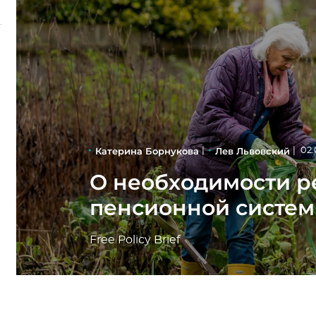
Катерина Борнукова
Лев Львовский
|
|
02.
О необходимости 
пенсионной систе
Free Policy Brief