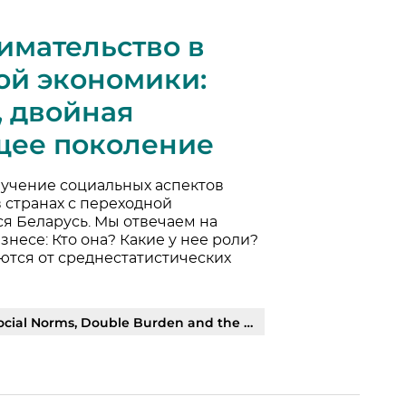
имательство в
ой экономики:
 двойная
щее поколение
зучение социальных аспектов
 странах с переходной
ся Беларусь. Мы отвечаем на
несе: Кто она? Какие у нее роли?
ются от среднестатистических
s, Double Burden and the Next Generation | PDF