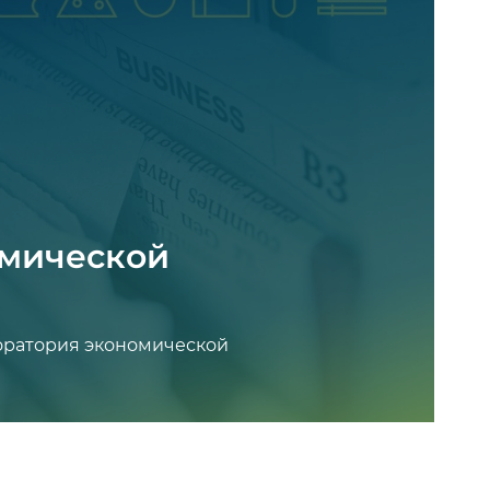
омической
оратория экономической