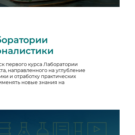
боратории
рналистики
ск первого курса Лаборатории
та, направленного на углубление
ки и отработку практических
именять новые знания на