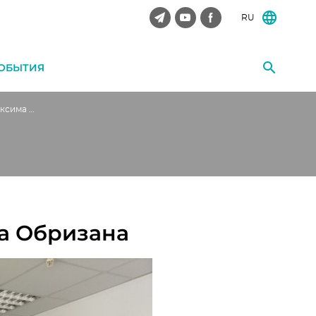
RU
ОБЫТИЯ
Открытая лекция Максима Обризана
а Обризана