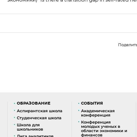
экономики) "Is there a transition gap in self-rated he
Поделит
ОБРАЗОВАНИЕ
СОБЫТИЯ
Аспирантская школа
Академическая
конференция
Студенческая школа
Конференция
Школа для
молодых ученых в
школьников
области экономики и
финансов
Лига аналитиков