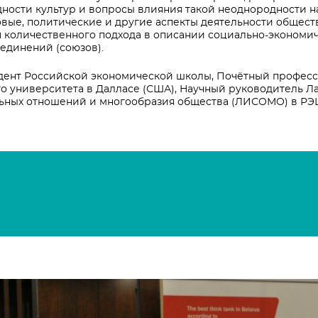
ности культур и вопросы влияния такой неоднородности н
вые, политические и другие аспекты деятельности общест
количественного подхода в описании социально-экономиче
ъединений (союзов).
дент Российской экономической школы, Почётный профес
о университета в Далласе (США), Научный руководитель Л
ьных отношений и многообразия общества (ЛИСОМО) в РЭ