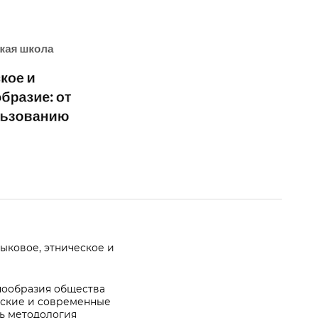
ыковое, этническое и
нообразия общества
еские и современные
ь методология