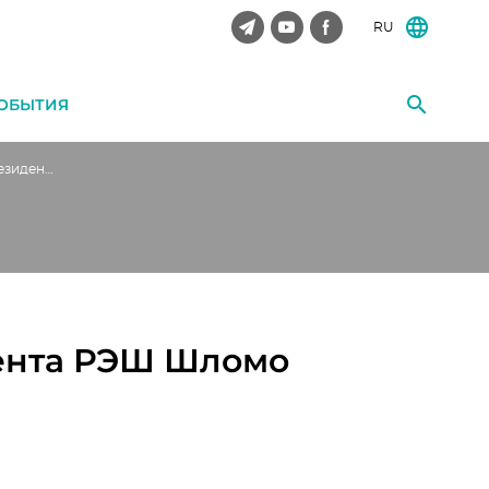
RU
ОБЫТИЯ
Открытая лекция президента РЭШ Шломо Вебера
ента РЭШ Шломо