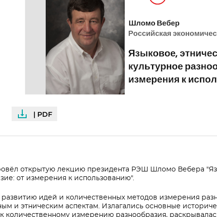
| PDF
ровёл открытую лекцию президента РЭШ Шломо Вебера "Яз
зие: от измерения к использованию".
 развитию идей и количественных методов измерения раз
ным и этническим аспектам. Излагались основные историч
к количественному измерению разнообразия, раскрывалас