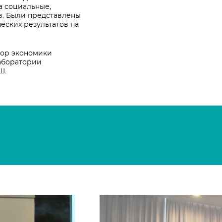
а социальные,
в. Были представлены
ских результатов на
сор экономики
аборатории
Ш.