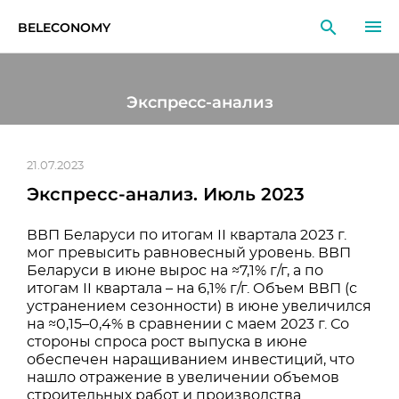
BELECONOMY
RU
EN
LT
Экспресс-анализ
МОНИТОРИНГ
ИССЛЕДОВАНИЯ
21.07.2023
Экспресс-анализ. Июль 2023
ОБРАЗОВАНИЕ
ВВП Беларуси по итогам II квартала 2023 г.
СОБЫТИЯ
мог превысить равновесный уровень. ВВП
Беларуси в июне вырос на ≈7,1% г/г, а по
итогам II квартала – на 6,1% г/г. Объем ВВП (с
устранением сезонности) в июне увеличился
на ≈0,15–0,4% в сравнении с маем 2023 г. Со
стороны спроса рост выпуска в июне
обеспечен наращиванием инвестиций, что
нашло отражение в увеличении объемов
строительных работ и производства