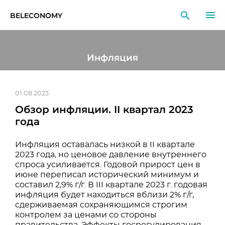
BELECONOMY
RU
EN
LT
Инфляция
МОНИТОРИНГ
ИССЛЕДОВАНИЯ
01.08.2023
Обзор инфляции. II квартал 2023
ОБРАЗОВАНИЕ
года
СОБЫТИЯ
Инфляция оставалась низкой в II квартале
2023 года, но ценовое давление внутреннего
спроса усиливается. Годовой прирост цен в
июне переписал исторический минимум и
составил 2,9% г/г. В III квартале 2023 г. годовая
инфляция будет находиться вблизи 2% г/г,
сдерживаемая сохраняющимся строгим
контролем за ценами со стороны