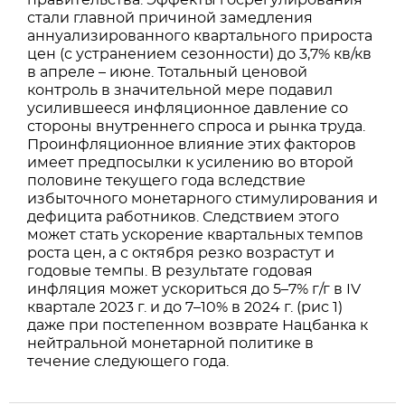
правительства. Эффекты госрегулирования
стали главной причиной замедления
аннуализированного квартального прироста
цен (с устранением сезонности) до 3,7% кв/кв
в апреле – июне. Тотальный ценовой
контроль в значительной мере подавил
усилившееся инфляционное давление со
стороны внутреннего спроса и рынка труда.
Проинфляционное влияние этих факторов
имеет предпосылки к усилению во второй
половине текущего года вследствие
избыточного монетарного стимулирования и
дефицита работников. Следствием этого
может стать ускорение квартальных темпов
роста цен, а с октября резко возрастут и
годовые темпы. В результате годовая
инфляция может ускориться до 5–7% г/г в IV
квартале 2023 г. и до 7–10% в 2024 г. (рис 1)
даже при постепенном возврате Нацбанка к
нейтральной монетарной политике в
течение следующего года.