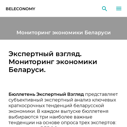
BELECONOMY
RU
EN
LT
Мониторинг экономики Беларуси
МОНИТОРИНГ
Экспертный взгляд.
ИССЛЕДОВАНИЯ
Мониторинг экономики
ОБРАЗОВАНИЕ
Беларуси.
СОБЫТИЯ
Бюллетень Экспертный Взгляд
представляет
субъективный экспертный анализ ключевых
краткосрочных тенденций беларусской
экономики. В каждом выпуске бюллетеня
выбираются три наиболее важные
тенденции на основе опроса трех экспертов: