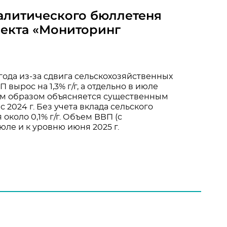
алитического бюллетеня
оекта «Мониторинг
ода из-за сдвига сельскохозяйственных
 вырос на 1,3% г/г, а отдельно в июле
ным образом объясняется существенным
с 2024 г. Без учета вклада сельского
около 0,1% г/г. Объем ВВП (с
юле и к уровню июня 2025 г.