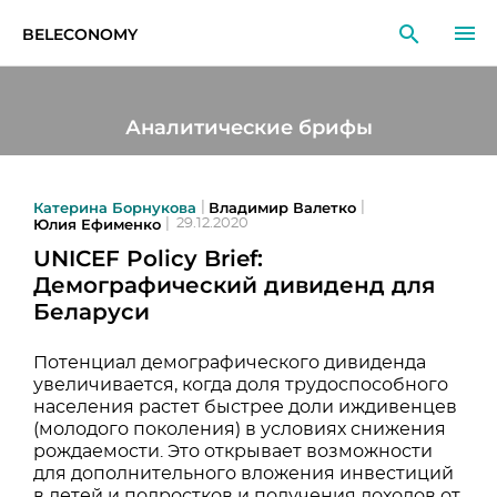
BELECONOMY
RU
EN
LT
Аналитические брифы
МОНИТОРИНГ
ИССЛЕДОВАНИЯ
Катерина Борнукова
Владимир Валетко
|
|
Юлия Ефименко
|
29.12.2020
UNICEF Policy Brief:
ОБРАЗОВАНИЕ
Демографический дивиденд для
Беларуси
СОБЫТИЯ
Потенциал демографического дивиденда
увеличивается, когда доля трудоспособного
населения растет быстрее доли иждивенцев
(молодого поколения) в условиях снижения
рождаемости. Это открывает возможности
для дополнительного вложения инвестиций
в детей и подростков и получения доходов от