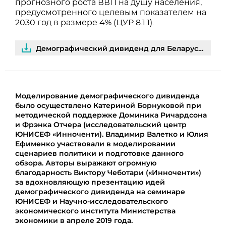
прогнозного роста ВВП на душу населения,
предусмотренного целевым показателем на
2030 год в размере 4% (ЦУР 8.1.1).
Демографический дивиденд для Беларуси | PDF
Моделирование демографического дивиденда
было осуществлено Катериной Борнуковой при
методической поддержке
Доминика Ричардсона
и Фрэнка Отчера (исследовательский
центр
ЮНИСЕФ «Инноченти). Владимир Валетко и Юлия
Ефименко участвовали в моделировании
сценариев политики и
подготовке данного
обзора. Авторы выражают огромную
благодарность Виктору Чеботари («Инноченти»)
за вдохновляющую презентацию идей
демографического дивиденда на семинаре
ЮНИСЕФ и Научно-исследовательского
экономического
института Министерства
экономики в апреле 2019 года.