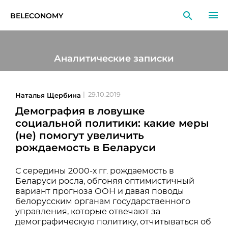
BELECONOMY
RU
EN
LT
Аналитические записки
МОНИТОРИНГ
ИССЛЕДОВАНИЯ
Наталья Щербина
|
29.10.2019
Демография в ловушке
ОБРАЗОВАНИЕ
социальной политики: какие меры
(не) помогут увеличить
СОБЫТИЯ
рождаемость в Беларуси
С середины 2000-х гг. рождаемость в
Беларуси росла, обгоняя оптимистичный
вариант прогноза ООН и давая поводы
белорусским органам государственного
управления, которые отвечают за
демографическую политику, отчитываться об