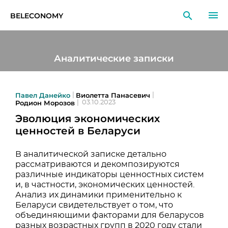
BELECONOMY
RU
EN
LT
Аналитические записки
МОНИТОРИНГ
ИССЛЕДОВАНИЯ
Павел Данейко
Виолетта Панасевич
|
|
Родион Морозов
|
03.10.2023
Эволюция экономических
ОБРАЗОВАНИЕ
ценностей в Беларуси
СОБЫТИЯ
В аналитической записке детально
рассматриваются и декомпозируются
различные индикаторы ценностных систем
и, в частности, экономических ценностей.
Анализ их динамики применительно к
Беларуси свидетельствует о том, что
объединяющими факторами для беларусов
разных возрастных групп в 2020 году стали