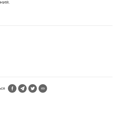
ния.
ься