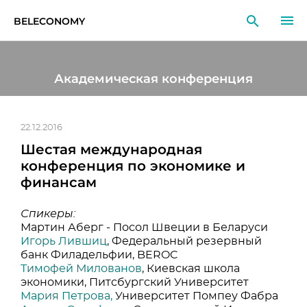
BELECONOMY
RU
EN
LT
Академическая конференция
МОНИТОРИНГ
ИССЛЕДОВАНИЯ
22.12.2016
Шестая международная
ОБРАЗОВАНИЕ
конференция по экономике и
финансам
СОБЫТИЯ
Спикеры:
Мартин Аберг - Посол Швеции в Беларуси
Игорь Лившиц
, Федеральный резервный
банк Филадельфии, BEROC
Тимофей Милованов
, Киевская школа
экономики, Питсбургский Университет
Мария Петрова,
Университет Помпеу Фабра