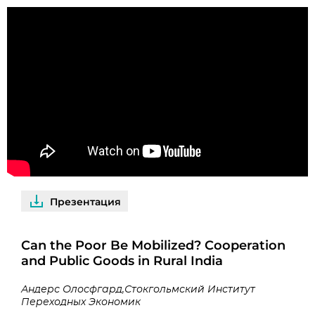
Презентация
Can the Poor Be Mobilized? Cooperation
and Public Goods in Rural India
Андерс Олосфгард,Стокгольмский Институт
Переходных Экономик