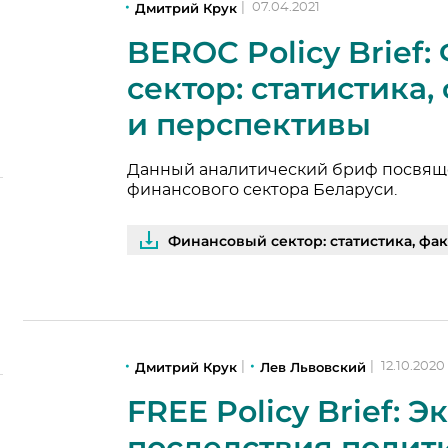
Дмитрий Крук
|
07.04.2021
BEROC Policy Brief
сектор: статистика
и перспективы
Данный аналитический бриф посвя
финансового сектора Беларуси.
Финансовый сектор: статистика, фа
Дмитрий Крук
Лев Львовский
|
|
12.10.2020
FREE Policy Brief: 
последствия полити