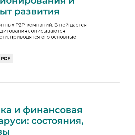
ционирования и
ыт развития
итных Р2Р-компаний. В ней дается
едитования), описываются
сти, приводятся его основные
| PDF
ка и финансовая
аруси: состояния,
вы