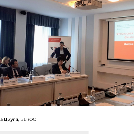
а Циуля,
BEROC