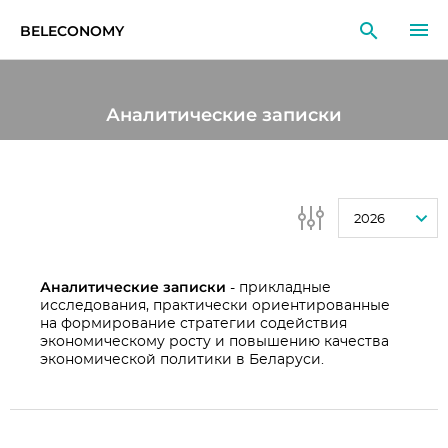
BELECONOMY
RU
EN
LT
Аналитические записки
МОНИТОРИНГ
ИССЛЕДОВАНИЯ
2026
ОБРАЗОВАНИЕ
СОБЫТИЯ
Аналитические записки
- прикладные
исследования, практически ориентированные
на формирование стратегии содействия
экономическому росту и повышению качества
экономической политики в Беларуси.